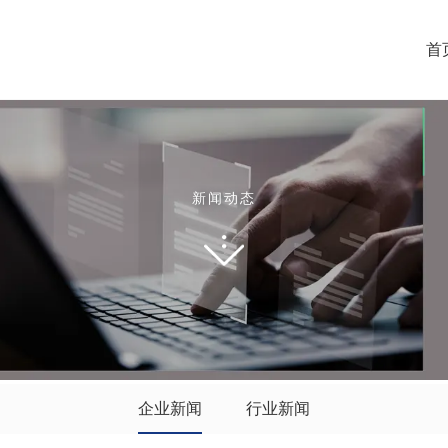
首
新闻动态
企业新闻
行业新闻