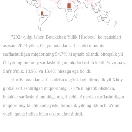
"2024-yilgi Jahon Butakchasi Yillik Hisoboti" ko'rsatishlari
asosan: 2023-yilda, Osiyo butaklar sarflashtiri umumiy
sarflashtirilgan miqdorining 54.7% ni ajratib olishdi, biroqalik yil
Osiyoning umumiy sarflashtirilgan miqdori oshib ketdi. Yevropa va
Shi'r o'nlik, 13.9% va 13.4% hissaga ega bo'ldi.
Harfiy butaklar sarflashtirish to'g'risidagi, biroqalik yil Xitoy
global sarflashtirilgan miqdorining 17.1% ni ajratib olishdan,
butaklar sarflashtiri muhitiga to'g'ri keldi. Amerika sarflashtirilgan
miqdorining kuchli kamayishi, biroqalik yilning ikkinchi o'rinni
yutdi, qayta Indiya bilan o'zaro almashtirdi.