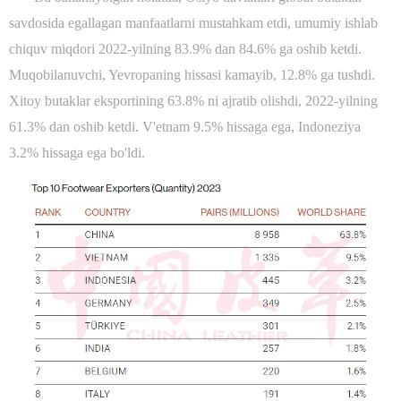
savdosida egallagan manfaatlarni mustahkam etdi, umumiy ishlab
chiquv miqdori 2022-yilning 83.9% dan 84.6% ga oshib ketdi.
Muqobilanuvchi, Yevropaning hissasi kamayib, 12.8% ga tushdi.
Xitoy butaklar eksportining 63.8% ni ajratib olishdi, 2022-yilning
61.3% dan oshib ketdi. V'etnam 9.5% hissaga ega, Indoneziya
3.2% hissaga ega bo'ldi.