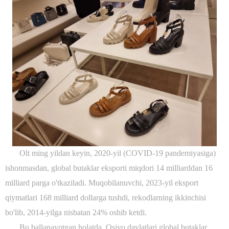
Olt ming yildan keyin, 2020-yil (COVID-19 pandemiyasiga)
ishonmasdan, global butaklar eksporti miqdori 14 milliarddan 16
milliard parga o'tkaziladi. Muqobilanuvchi, 2023-yil eksport
qiymatlari 168 milliard dollarga tushdi, rekodlarning ikkinchisi
bo'lib, 2014-yilga nisbatan 24% oshib ketdi.
Bu ballanayotgan holatda, Osiyo davlatlari global butaklar