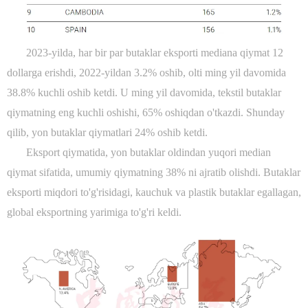
2023-yilda, har bir par butaklar eksporti mediana qiymat 12
dollarga erishdi, 2022-yildan 3.2% oshib, olti ming yil davomida
38.8% kuchli oshib ketdi. U ming yil davomida, tekstil butaklar
qiymatning eng kuchli oshishi, 65% oshiqdan o'tkazdi. Shunday
qilib, yon butaklar qiymatlari 24% oshib ketdi.
Eksport qiymatida, yon butaklar oldindan yuqori median
qiymat sifatida, umumiy qiymatning 38% ni ajratib olishdi. Butaklar
eksporti miqdori to'g'risidagi, kauchuk va plastik butaklar egallagan,
global eksportning yarimiga to'g'ri keldi.